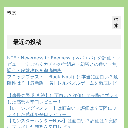
検索
検
索
最近の投稿
NTE：Neverness to Everness（ネバエバ）の評価・レ
ビュー｜すごろくガチャの仕組み・幻塔との違い・無
課金・序盤攻略を徹底解説
ブロックブラスト（Block Blast）は本当に面白い？危
険性は？【最新版】脳トレ系パズルゲームを徹底レビ
ュー
【信長の野望 真戦】は面白い？評価は？実際にプレイ
した感想を辛口レビュー！
【レーシングマスター】は面白い？評価は？実際にプ
レイした感想を辛口レビュー！
【モンスターハンターNow】は面白い？評価は？実際
にプレイした感想を辛口レビュー