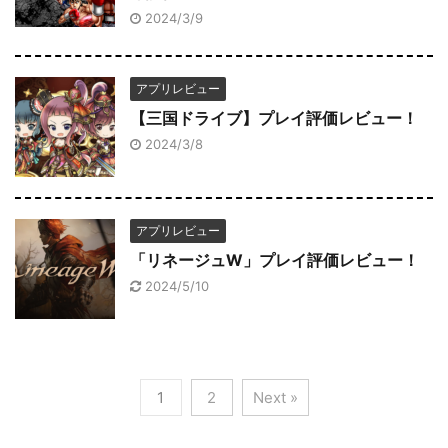
2024/3/9
アプリレビュー
【三国ドライブ】プレイ評価レビュー！
2024/3/8
アプリレビュー
「リネージュW」プレイ評価レビュー！
2024/5/10
1
2
Next »