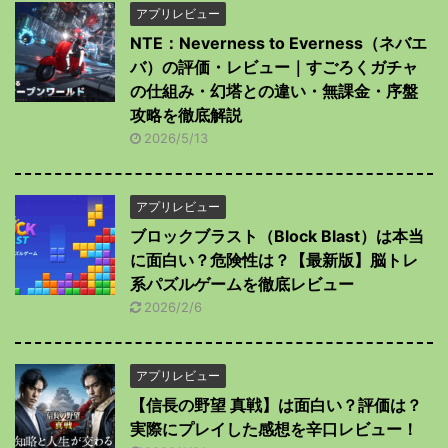
アプリレビュー
NTE：Neverness to Everness（ネバエ
バ）の評価・レビュー｜すごろくガチャ
の仕組み・幻塔との違い・無課金・序盤
攻略を徹底解説
2026/5/13
アプリレビュー
ブロックブラスト（Block Blast）は本当
に面白い？危険性は？【最新版】脳トレ
系パズルゲームを徹底レビュー
2026/2/6
アプリレビュー
【信長の野望 真戦】は面白い？評価は？
実際にプレイした感想を辛口レビュー！