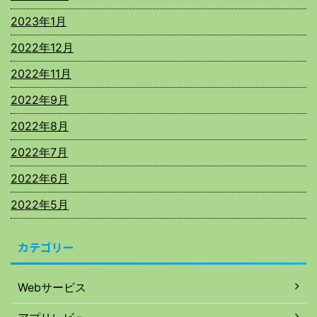
2023年1月
2022年12月
2022年11月
2022年9月
2022年8月
2022年7月
2022年6月
2022年5月
カテゴリー
Webサービス