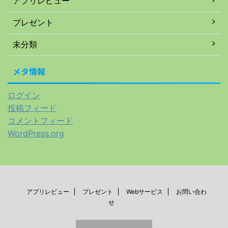
アプリレビュー
プレゼント
未分類
メタ情報
ログイン
投稿フィード
コメントフィード
WordPress.org
アプリレビュー
プレゼント
Webサービス
お問い合わ
せ