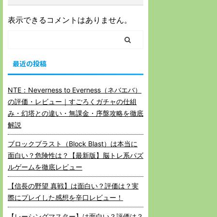
表示できるコメントはありません。
最近の投稿
NTE：Neverness to Everness（ネバエバ）
の評価・レビュー｜すごろくガチャの仕組
み・幻塔との違い・無課金・序盤攻略を徹底
解説
ブロックブラスト（Block Blast）は本当に
面白い？危険性は？【最新版】脳トレ系パズ
ルゲームを徹底レビュー
【信長の野望 真戦】は面白い？評価は？実
際にプレイした感想を辛口レビュー！
【レーシングマスター】は面白い？評価は？