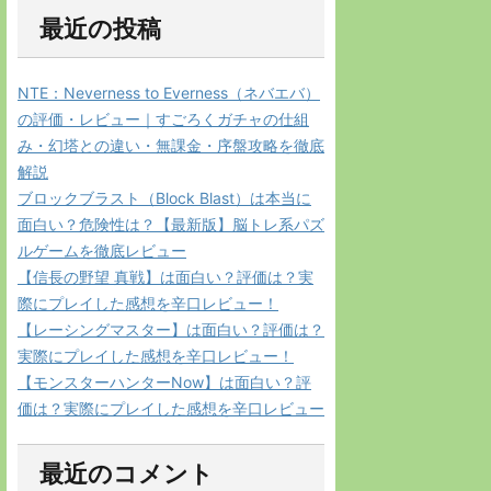
最近の投稿
NTE：Neverness to Everness（ネバエバ）
の評価・レビュー｜すごろくガチャの仕組
み・幻塔との違い・無課金・序盤攻略を徹底
解説
ブロックブラスト（Block Blast）は本当に
面白い？危険性は？【最新版】脳トレ系パズ
ルゲームを徹底レビュー
【信長の野望 真戦】は面白い？評価は？実
際にプレイした感想を辛口レビュー！
【レーシングマスター】は面白い？評価は？
実際にプレイした感想を辛口レビュー！
【モンスターハンターNow】は面白い？評
価は？実際にプレイした感想を辛口レビュー
最近のコメント