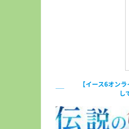
【イース6オンラ
し