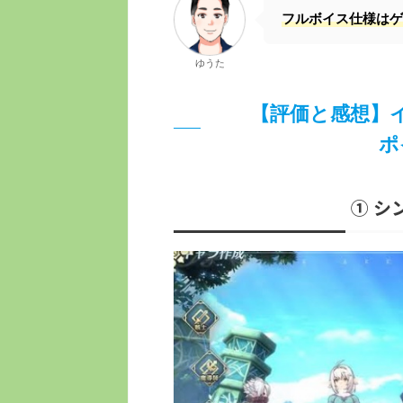
フルボイス仕様はゲ
ゆうた
【評価と感想】
ポ
① シ