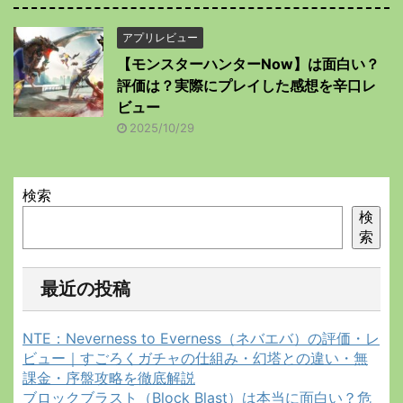
アプリレビュー
【モンスターハンターNow】は面白い？
評価は？実際にプレイした感想を辛口レ
ビュー
2025/10/29
検索
検
索
最近の投稿
NTE：Neverness to Everness（ネバエバ）の評価・レ
ビュー｜すごろくガチャの仕組み・幻塔との違い・無
課金・序盤攻略を徹底解説
ブロックブラスト（Block Blast）は本当に面白い？危