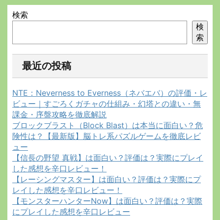
検索
検
索
最近の投稿
NTE：Neverness to Everness（ネバエバ）の評価・レ
ビュー｜すごろくガチャの仕組み・幻塔との違い・無
課金・序盤攻略を徹底解説
ブロックブラスト（Block Blast）は本当に面白い？危
険性は？【最新版】脳トレ系パズルゲームを徹底レビ
ュー
【信長の野望 真戦】は面白い？評価は？実際にプレイ
した感想を辛口レビュー！
【レーシングマスター】は面白い？評価は？実際にプ
レイした感想を辛口レビュー！
【モンスターハンターNow】は面白い？評価は？実際
にプレイした感想を辛口レビュー