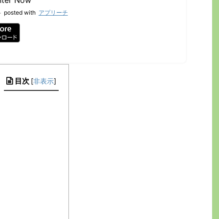
料
posted with
アプリーチ
目次
[
非表示
]