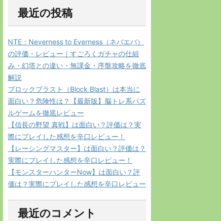
最近の投稿
NTE：Neverness to Everness（ネバエバ）
の評価・レビュー｜すごろくガチャの仕組
み・幻塔との違い・無課金・序盤攻略を徹底
解説
ブロックブラスト（Block Blast）は本当に
面白い？危険性は？【最新版】脳トレ系パズ
ルゲームを徹底レビュー
【信長の野望 真戦】は面白い？評価は？実
際にプレイした感想を辛口レビュー！
【レーシングマスター】は面白い？評価は？
実際にプレイした感想を辛口レビュー！
【モンスターハンターNow】は面白い？評
価は？実際にプレイした感想を辛口レビュー
最近のコメント