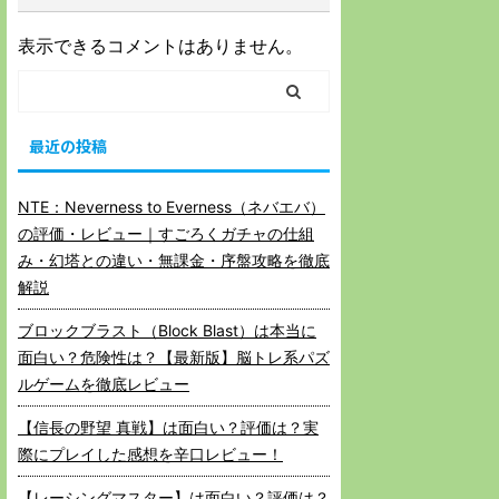
表示できるコメントはありません。
最近の投稿
NTE：Neverness to Everness（ネバエバ）
の評価・レビュー｜すごろくガチャの仕組
み・幻塔との違い・無課金・序盤攻略を徹底
解説
ブロックブラスト（Block Blast）は本当に
面白い？危険性は？【最新版】脳トレ系パズ
ルゲームを徹底レビュー
【信長の野望 真戦】は面白い？評価は？実
際にプレイした感想を辛口レビュー！
【レーシングマスター】は面白い？評価は？