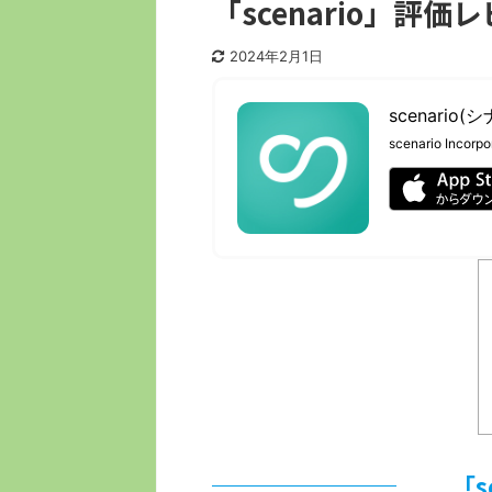
「scenario」評価
2024年2月1日
scenari
scenario Incorpo
「s