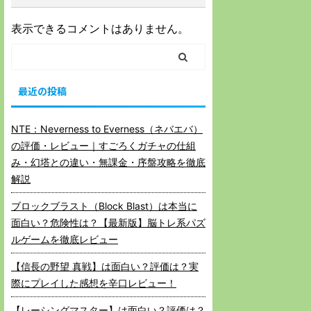
表示できるコメントはありません。
最近の投稿
NTE：Neverness to Everness（ネバエバ）
の評価・レビュー｜すごろくガチャの仕組
み・幻塔との違い・無課金・序盤攻略を徹底
解説
ブロックブラスト（Block Blast）は本当に
面白い？危険性は？【最新版】脳トレ系パズ
ルゲームを徹底レビュー
【信長の野望 真戦】は面白い？評価は？実
際にプレイした感想を辛口レビュー！
【レーシングマスター】は面白い？評価は？