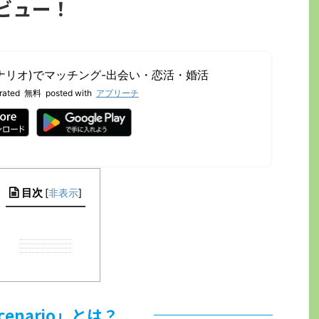
レビュー！
o(シナリオ)でマッチング-出会い・恋活・婚活
rated
無料
posted with
アプリーチ
目次
[
非表示
]
cenario」とは？