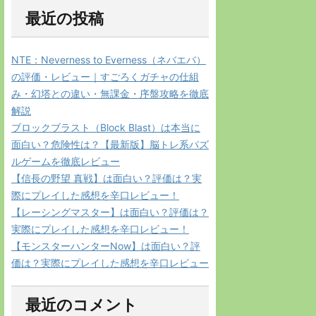
最近の投稿
NTE：Neverness to Everness（ネバエバ）
の評価・レビュー｜すごろくガチャの仕組
み・幻塔との違い・無課金・序盤攻略を徹底
解説
ブロックブラスト（Block Blast）は本当に
面白い？危険性は？【最新版】脳トレ系パズ
ルゲームを徹底レビュー
【信長の野望 真戦】は面白い？評価は？実
際にプレイした感想を辛口レビュー！
【レーシングマスター】は面白い？評価は？
実際にプレイした感想を辛口レビュー！
【モンスターハンターNow】は面白い？評
価は？実際にプレイした感想を辛口レビュー
最近のコメント