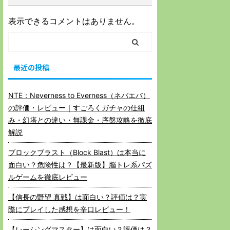
表示できるコメントはありません。
最近の投稿
NTE：Neverness to Everness（ネバエバ）
の評価・レビュー｜すごろくガチャの仕組
み・幻塔との違い・無課金・序盤攻略を徹底
解説
ブロックブラスト（Block Blast）は本当に
面白い？危険性は？【最新版】脳トレ系パズ
ルゲームを徹底レビュー
【信長の野望 真戦】は面白い？評価は？実
際にプレイした感想を辛口レビュー！
【レーシングマスター】は面白い？評価は？