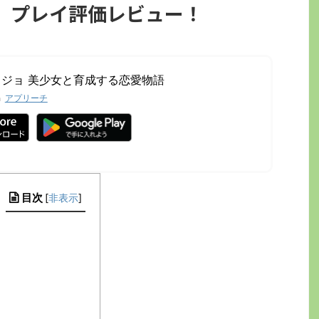
】プレイ評価レビュー！
ジョ 美少女と育成する恋愛物語
h
アプリーチ
目次
[
非表示
]