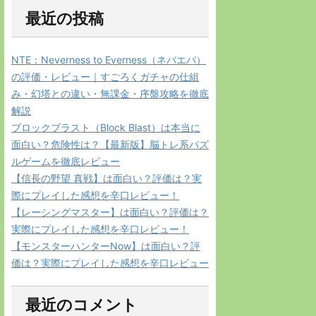
最近の投稿
NTE：Neverness to Everness（ネバエバ）
の評価・レビュー｜すごろくガチャの仕組
み・幻塔との違い・無課金・序盤攻略を徹底
解説
ブロックブラスト（Block Blast）は本当に
面白い？危険性は？【最新版】脳トレ系パズ
ルゲームを徹底レビュー
【信長の野望 真戦】は面白い？評価は？実
際にプレイした感想を辛口レビュー！
【レーシングマスター】は面白い？評価は？
実際にプレイした感想を辛口レビュー！
【モンスターハンターNow】は面白い？評
価は？実際にプレイした感想を辛口レビュー
最近のコメント