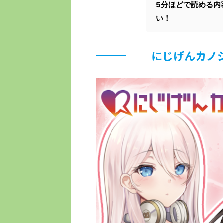
5分ほどで読める内
い！
にじげんカノ