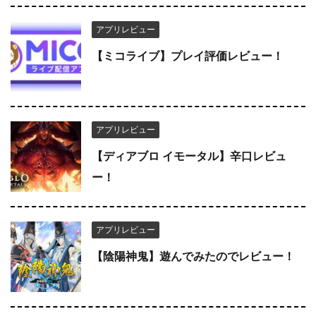
アプリレビュー
【ミコライブ】プレイ評価レビュー！
アプリレビュー
【ディアブロ イモータル】辛口レビュ
ー！
アプリレビュー
【陰陽神鬼】遊んでみたのでレビュー！