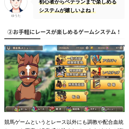
初心者からベテランまで楽しめる
システムが嬉しいよね！
ゆうた
②お手軽にレースが楽しめるゲームシステム！
競馬ゲームというとレース以外にも調教や配合血統