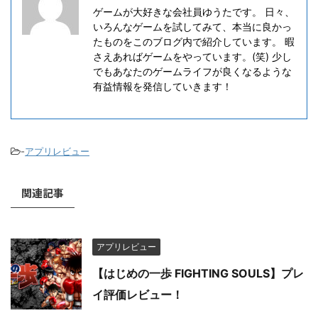
ゲームが大好きな会社員ゆうたです。 日々、
いろんなゲームを試してみて、本当に良かっ
たものをこのブログ内で紹介しています。 暇
さえあればゲームをやっています。(笑) 少し
でもあなたのゲームライフが良くなるような
有益情報を発信していきます！
-
アプリレビュー
関連記事
アプリレビュー
【はじめの一歩 FIGHTING SOULS】プレ
イ評価レビュー！