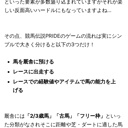
といった要素が多数盛り込まれていますがそれが楽
しい反面高いハードルにもなっていますよね...
その点、競馬伝説PRIDEのゲームの流れは実にシン
プルで大きく分けると以下の3つだけ！
馬を厩舎に預ける
レースに出走する
レースでの経験値やアイテムで馬の能力を上
げる
厩舎には
「2/3歳馬」「古馬」「フリー枠」
といっ
た分類がなされそこに距離や芝・ダートに適した馬