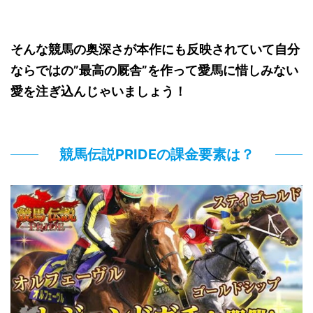
そんな競馬の奥深さが本作にも反映されていて自分
ならではの”最高の厩舎”を作って愛馬に惜しみない
愛を注ぎ込んじゃいましょう！
競馬伝説PRIDEの課金要素は？