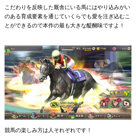
こだわりを反映した厩舎にいる馬にはやり込みがい
のある育成要素を通じていくらでも愛を注ぎ込むこ
とができるので本作の最も大きな醍醐味ですよ！
競馬の楽しみ方は人それぞれです！