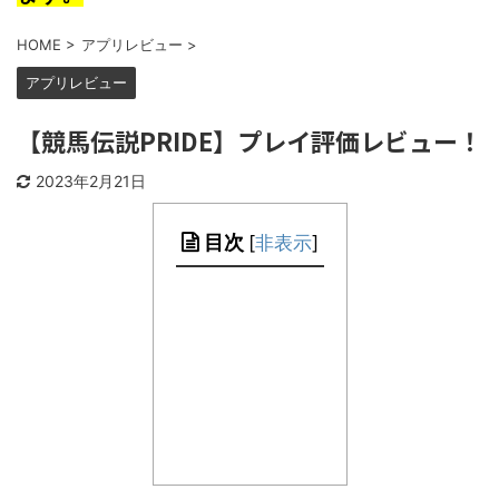
HOME
>
アプリレビュー
>
アプリレビュー
【競馬伝説PRIDE】プレイ評価レビュー！
2023年2月21日
目次
[
非表示
]