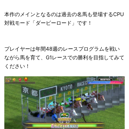
本作のメインとなるのは過去の名馬も登場するCPU
対戦モード「ダービーロード」です！
プレイヤーは年間48週のレースプログラムを戦い
ながら馬を育て、G1レースでの勝利を目指してみて
ください！