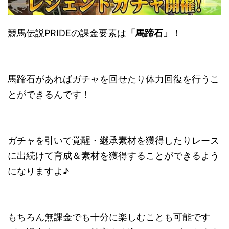
競馬伝説PRIDEの課金要素は
「馬蹄石」
！
馬蹄石があればガチャを回せたり体力回復を行うこ
とができるんです！
ガチャを引いて覚醒・継承素材を獲得したりレース
に出続けて育成＆素材を獲得することができるよう
になりますよ♪
もちろん無課金でも十分に楽しむことも可能です