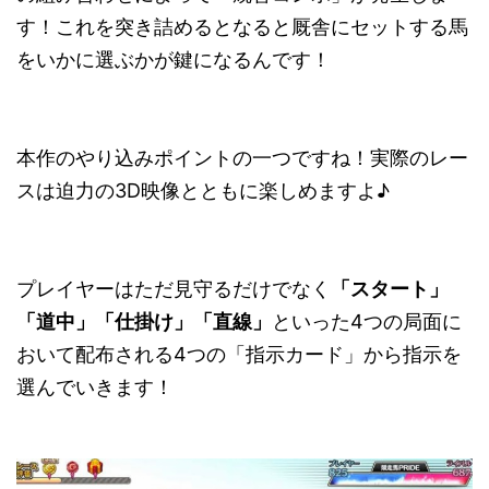
す！これを突き詰めるとなると厩舎にセットする馬
をいかに選ぶかが鍵になるんです！
本作のやり込みポイントの一つですね！実際のレー
スは迫力の3D映像とともに楽しめますよ♪
プレイヤーはただ見守るだけでなく
「スタート」
「道中」「仕掛け」「直線」
といった4つの局面に
おいて配布される4つの「指示カード」から指示を
選んでいきます！