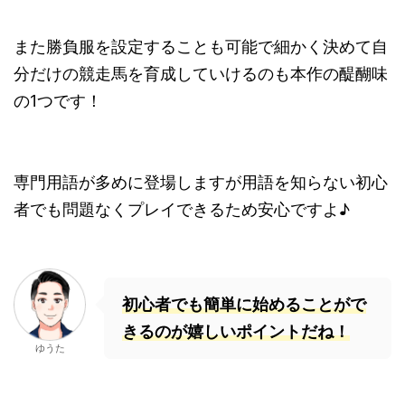
また勝負服を設定することも可能で細かく決めて自
分だけの競走馬を育成していけるのも本作の醍醐味
の1つです！
専門用語が多めに登場しますが用語を知らない初心
者でも問題なくプレイできるため安心ですよ♪
初心者でも簡単に始めることがで
きるのが嬉しいポイントだね！
ゆうた