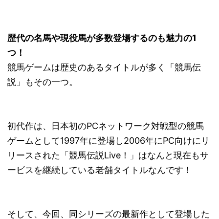
歴代の名馬や現役馬が多数登場するのも魅力の1
つ！
競馬ゲームは歴史のあるタイトルが多く「競馬伝
説」もその一つ。
初代作は、日本初のPCネットワーク対戦型の競馬
ゲームとして1997年に登場し2006年にPC向けにリ
リースされた「競馬伝説Live！」はなんと現在もサ
ービスを継続している老舗タイトルなんです！
そして、今回、同シリーズの最新作として登場した