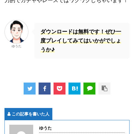
力的でガチャやレースではワクワクしちゃいます！
ダウンロードは無料です！ぜひ一
度プレイしてみてはいかがでしょ
ゆうた
うか♪
この記事を書いた人
ゆうた