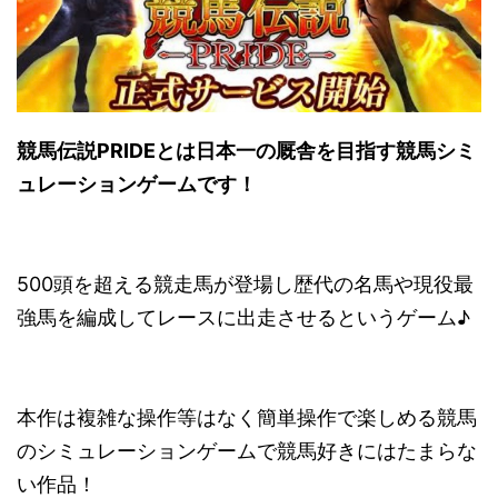
競馬伝説PRIDEとは日本一の厩舎を目指す競馬シミ
ュレーションゲームです！
500頭を超える競走馬が登場し歴代の名馬や現役最
強馬を編成してレースに出走させるというゲーム♪
本作は複雑な操作等はなく簡単操作で楽しめる競馬
のシミュレーションゲームで競馬好きにはたまらな
い作品！