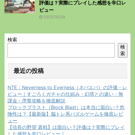
評価は？実際にプレイした感想を辛口レ
ビュー
2025/10/29
検索
検
索
最近の投稿
NTE：Neverness to Everness（ネバエバ）の評価・レ
ビュー｜すごろくガチャの仕組み・幻塔との違い・無
課金・序盤攻略を徹底解説
ブロックブラスト（Block Blast）は本当に面白い？危
険性は？【最新版】脳トレ系パズルゲームを徹底レビ
ュー
【信長の野望 真戦】は面白い？評価は？実際にプレイ
した感想を辛口レビュー！