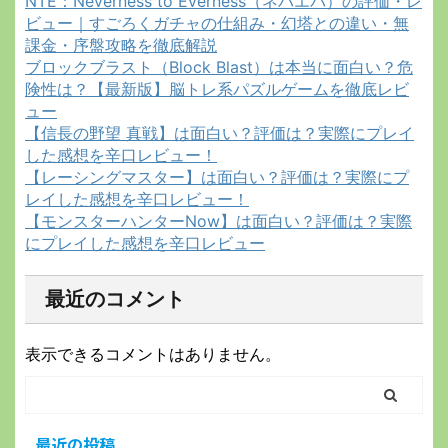
NTE：Neverness to Everness（ネバエバ）の評価・レ
ビュー｜すごろくガチャの仕組み・幻塔との違い・無
課金・序盤攻略を徹底解説
ブロックブラスト（Block Blast）は本当に面白い？危
険性は？【最新版】脳トレ系パズルゲームを徹底レビ
ュー
【信長の野望 真戦】は面白い？評価は？実際にプレイ
した感想を辛口レビュー！
【レーシングマスター】は面白い？評価は？実際にプ
レイした感想を辛口レビュー！
【モンスターハンターNow】は面白い？評価は？実際
にプレイした感想を辛口レビュー
最近のコメント
表示できるコメントはありません。
最近の投稿